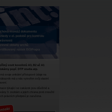
rchová montáž dokumentu
hledy v el. podobě pro kontrolu
právnosti
arevné obtahy archů
rtifikovaný nátisk ISO/Fogra
římý osvit kovolistů A3, B2 až A1
iskárny popř. DTP studia atp.
 má svoje unikátní přístupové údaje na
zákazník má u nás vytvořen svůj vlastní
avení.
rmace týkající se zakázek jsou důvěrné a
vány 3. osobám a jejich chrana proti zneužití
ých právních předpisů je zaručena.