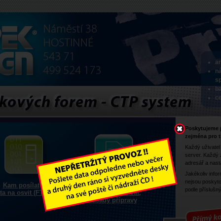
a
ná
s
b
ce
Poskytujeme p
zejména pro t
Každý uživatel
server. Každý 
adresář a nast
Jakékoliv info
nejsou poskyto
Kam posílat
Jaké soubory
podle příslušn
ta na osvit (FTP)
je možno dodávat,
zásady přípravy