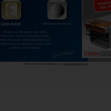
Ceník služeb
Ostatní informace
Děkujeme za Váš zájem o naše služby.
Velmi si toho vážíme a proto pokud by jste
chtěli něco zlepšit, potřebovali vyřešit nějaký
ktuální problém se zakázkou, termínem apod.,
neváhejte nás kontaktovat.
©1991-2018 Huspek Design s.r.o.
www.huspekdesign.cz